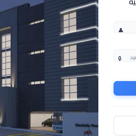
ية
هار